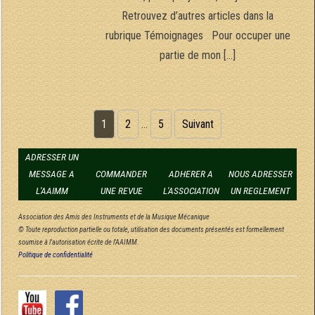
Retrouvez d’autres articles dans la
rubrique Témoignages Pour occuper une
partie de mon […]
Pagination des publications
1
2
…
5
Suivant
ADRESSER UN
MESSAGE A
COMMANDER
ADHERER A
NOUS ADRESSER
L'AAIMM
UNE REVUE
L'ASSOCIATION
UN REGLEMENT
Association des Amis des Instruments et de la Musique Mécanique
© Toute reproduction partielle ou totale, utilisation des documents présentés est formellement
soumise à l'autorisation écrite de l'AAIMM.
Politique de confidentialité