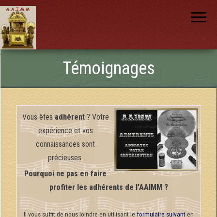
AAIMM
Association
des Amis
des
Instruments
et de la
Musique
nch
Mécanique
Témoignages
Vous êtes
adhérent
? Votre
expérience et vos
connaissances sont
précieuses
.
Pourquoi ne pas en faire
profiter les adhérents de l’AAIMM ?
Il vous suffit de nous joindre en utilisant le
formulaire suivant
en