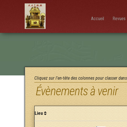
AAIMM
Association
des Amis
des
Instruments
Accueil
Revues 
et de la
Musique
Mécanique
Cliquez sur l'en-tête des colonnes pour classer dans
Évènements à venir
Lieu