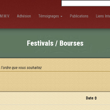
Rechercher :
M.M.V.
Adhésion
Témoignages
Publications
Liens Int
Festivals / Bourses
 l'ordre que vous souhaitez
Date