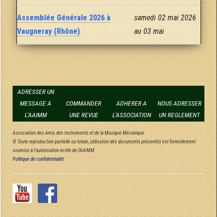
Assemblée Générale 2026 à
samedi 02 mai 2026
Vaugneray (Rhône)
au 03 mai
ADRESSER UN
MESSAGE A
COMMANDER
ADHERER A
NOUS ADRESSER
L'AAIMM
UNE REVUE
L'ASSOCIATION
UN REGLEMENT
Association des Amis des Instruments et de la Musique Mécanique
© Toute reproduction partielle ou totale, utilisation des documents présentés est formellement
soumise à l'autorisation écrite de l'AAIMM.
Politique de confidentialité