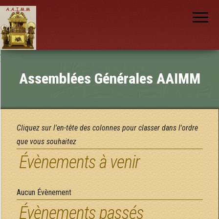
AAIMM
Association
des Amis
des
Instruments
et de la
Musique
nch
Mécanique
Assemblées Générales AAIMM
Cliquez sur l'en-tête des colonnes pour classer dans l'ordre
que vous souhaitez
Évènements à venir
Aucun Évènement
Évènements passés