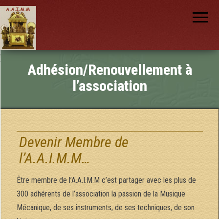
AAIMM
Association
des Amis
des
Instruments
et de la
Musique
nch
Mécanique
Adhésion/Renouvellement à
l’association
Devenir Membre de
l’A.A.I.M.M…
Être membre de l’A.A.I.M.M c’est partager avec les plus de
300 adhérents de l’association la passion de la Musique
Mécanique, de ses instruments, de ses techniques, de son