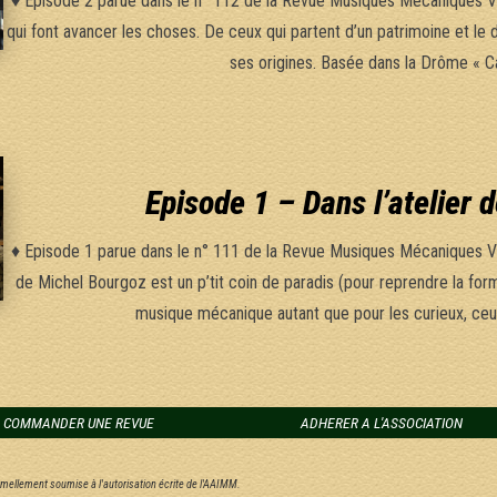
♦ Episode 2 parue dans le n° 112 de la Revue Musiques Mécaniques V
qui font avancer les choses. De ceux qui partent d’un patrimoine et le 
ses origines. Basée dans la Drôme « 
Episode 1 – Dans l’atelier
♦ Episode 1 parue dans le n° 111 de la Revue Musiques Mécaniques Vi
de Michel Bourgoz est un p’tit coin de paradis (pour reprendre la fo
musique mécanique autant que pour les curieux, ceu
COMMANDER UNE REVUE
ADHERER A L'ASSOCIATION
ormellement soumise à l'autorisation écrite de l'AAIMM.