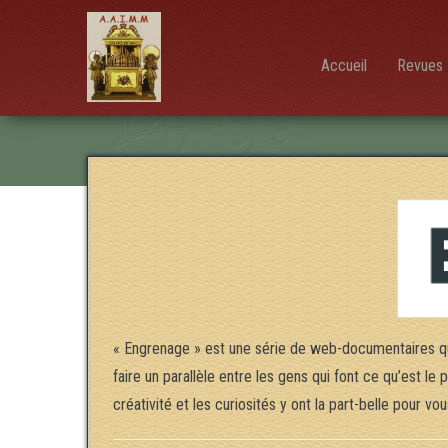
AAIMM
Association
des Amis
des
Instruments
Accueil
Revues 
et de la
Musique
Mécanique
« Engrenage » est une série de web-documentaires qu
faire un parallèle entre les gens qui font ce qu’est le
créativité et les curiosités y ont la part-belle pour 