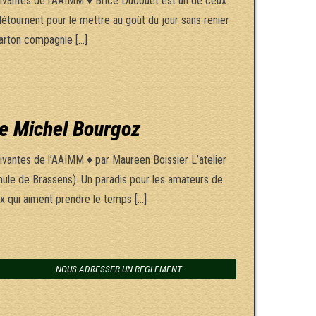
ivantes de l’AAIMM ♦ Brice Dudouet est un de ceux
détournent pour le mettre au goût du jour sans renier
Carton compagnie […]
 de Michel Bourgoz
vantes de l’AAIMM ♦ par Maureen Boissier L’atelier
rmule de Brassens). Un paradis pour les amateurs de
x qui aiment prendre le temps […]
NOUS ADRESSER UN REGLEMENT