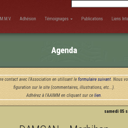
Rechercher :
M.M.V.
Adhésion
Témoignages
Publications
Liens Int
Agenda
re contact avec l’Association en utilisant le
formulaire suivant
. Nous vo
figuration sur le site (commentaires, illustrations, etc...).
Adhérez à l'AAIMM en cliquant sur ce
lien
.
samedi 05 s