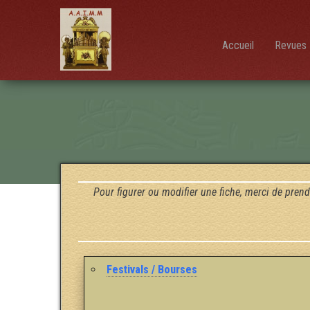
AAIMM
Association
des Amis
des
Instruments
Accueil
Revues 
et de la
Musique
Mécanique
Pour figurer ou modifier une fiche, merci de prend
Festivals / Bourses