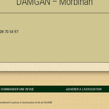
DAMGAN – Morbihan
 08 70 54 97
COMMANDER UNE REVUE
ADHERER A L'ASSOCIATION
ormellement soumise à l'autorisation écrite de l'AAIMM.