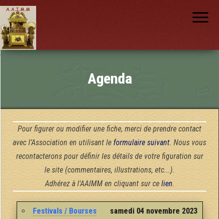
AAIMM
Association
des Amis
des
Instruments
et de la
Musique
nch
Mécanique
Agenda
Pour figurer ou modifier une fiche, merci de prendre contact
avec l’Association en utilisant le
formulaire suivant
. Nous vous
recontacterons pour définir les détails de votre figuration sur
le site (commentaires, illustrations, etc...).
Adhérez à l'AAIMM en cliquant sur ce
lien
.
Festivals / Bourses
samedi 04 novembre 2023