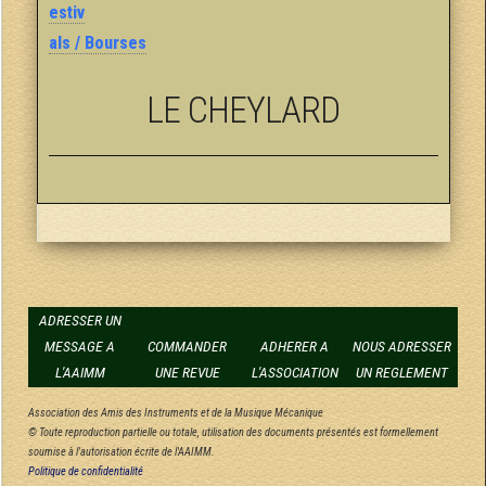
estiv
als / Bourses
LE CHEYLARD
ADRESSER UN
MESSAGE A
COMMANDER
ADHERER A
NOUS ADRESSER
L'AAIMM
UNE REVUE
L'ASSOCIATION
UN REGLEMENT
Association des Amis des Instruments et de la Musique Mécanique
© Toute reproduction partielle ou totale, utilisation des documents présentés est formellement
soumise à l'autorisation écrite de l'AAIMM.
Politique de confidentialité