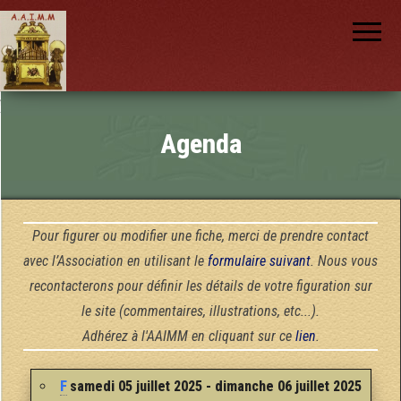
AAIMM
Association
des Amis
des
Instruments
et de la
Musique
nch
Mécanique
Agenda
Pour figurer ou modifier une fiche, merci de prendre contact
avec l’Association en utilisant le
formulaire suivant
. Nous vous
recontacterons pour définir les détails de votre figuration sur
le site (commentaires, illustrations, etc...).
Adhérez à l'AAIMM en cliquant sur ce
lien
.
F
samedi 05 juillet 2025 - dimanche 06 juillet 2025