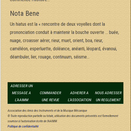
Nota Bene
Un hiatus est la « rencontre de deux voyelles dont la
prononciation conduit à maintenir la bouche ouverte … buée,
nuage, croasser aérer, rieur, muet, orient, boa, rieur,
caméléon, esperluette, doléance, anéanti, léopard, évanoui,
déambuler, lier, rouage, continuum, séisme…
ADRESSER UN
MESSAGE A
COMMANDER
ADHERER A
NOUS ADRESSER
L'AAIMM
UNE REVUE
L'ASSOCIATION
UN REGLEMENT
Association des Amis des Instruments et de la Musique Mécanique
© Toute reproduction partielle ou totale, utilisation des documents présentés est formellement
soumise à l'autorisation écrite de l'AAIMM.
Politique de confidentialité