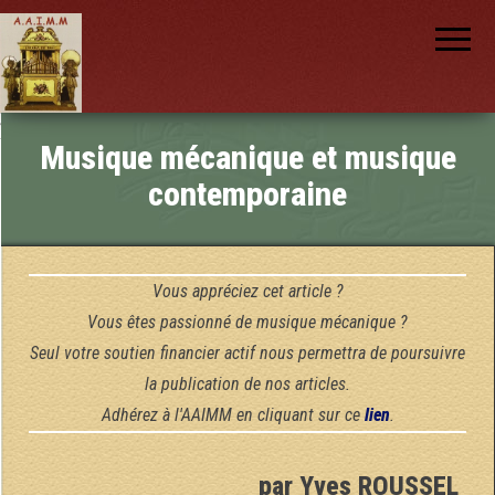
AAIMM
Association
des Amis
des
Instruments
et de la
Musique
nch
Mécanique
Musique mécanique et musique
contemporaine
Vous appréciez cet article ?
Vous êtes passionné de musique mécanique ?
Seul votre soutien financier actif nous permettra de poursuivre
la publication de nos articles.
Adhérez à l'AAIMM en cliquant sur ce
lien
.
par Yves ROUSSEL