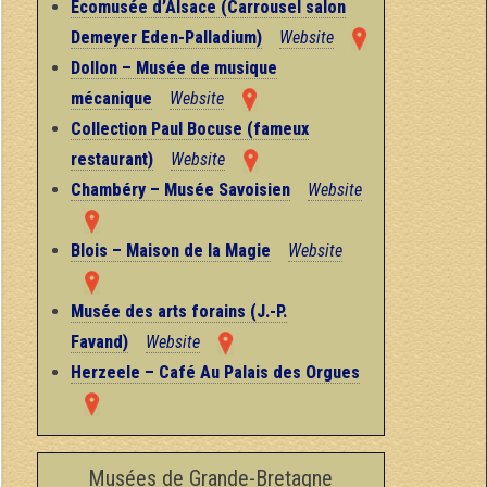
Ecomusée d’Alsace (Carrousel salon
Demeyer Eden-Palladium)
Website
Dollon – Musée de musique
mécanique
Website
Collection Paul Bocuse (fameux
restaurant)
Website
Chambéry – Musée Savoisien
Website
Blois – Maison de la Magie
Website
Musée des arts forains (J.-P.
Favand)
Website
Herzeele – Café Au Palais des Orgues
Musées de Grande-Bretagne