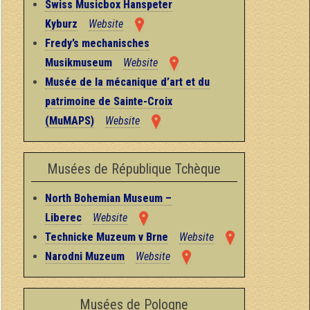
Swiss Musicbox Hanspeter
Kyburz
Website
Fredy’s mechanisches
Musikmuseum
Website
Musée de la mécanique d’art et du
patrimoine de Sainte-Croix
(MuMAPS)
Website
Musées de République Tchèque
North Bohemian Museum –
Liberec
Website
Technicke Muzeum v Brne
Website
Narodni Muzeum
Website
Musées de Pologne