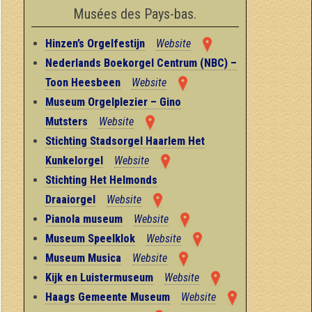
Musées des Pays-bas.
Hinzen’s Orgelfestijn
Website
Nederlands Boekorgel Centrum (NBC) –
Toon Heesbeen
Website
Museum Orgelplezier – Gino
Mutsters
Website
Stichting Stadsorgel Haarlem Het
Kunkelorgel
Website
Stichting Het Helmonds
Draaiorgel
Website
Pianola museum
Website
Museum Speelklok
Website
Museum Musica
Website
Kijk en Luistermuseum
Website
Haags Gemeente Museum
Website