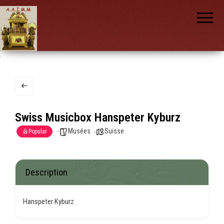
AAIMM
Association
des Amis
des
Instruments
et de la
Musique
nch
Mécanique
Swiss Musicbox Hanspeter Kyburz
Musées
Suisse
Popular
Description
Hanspeter Kyburz