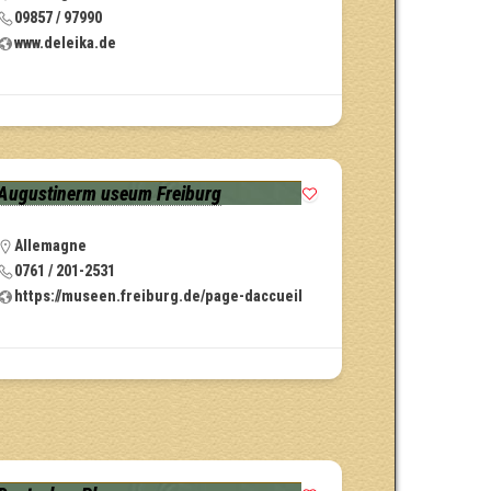
09857 / 97990
www.deleika.de
Augustinerm useum Freiburg
Allemagne
0761 / 201-2531
https://museen.freiburg.de/page-daccueil