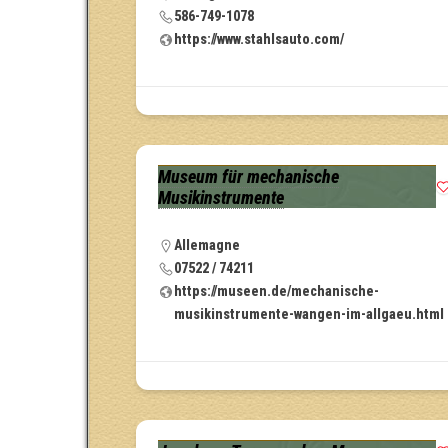
586-749-1078
https://www.stahlsauto.com/
Museum für mechanische
Musikinstrumente
Allemagne
07522 / 74211
https://museen.de/mechanische-
musikinstrumente-wangen-im-allgaeu.html