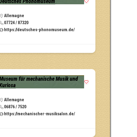
Deutsches Phonomuseum
Allemagne
07724 / 87320
https://deutsches-phonomuseum.de/
Museum für mechanische Musik und
Kuriosa
Allemagne
06876 / 7520
https://mechanischer-musiksalon.de/