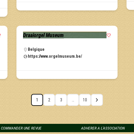
Draaiorgel Museum
Belgique
https://www.orgelmuseum.be/
1
2
3
…
10
COMMANDER UNE REVUE
ADHERER A L'ASSOCIATION