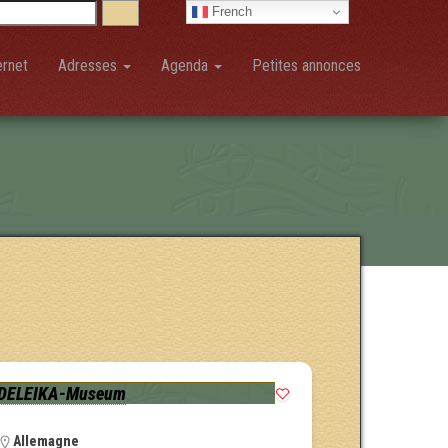
French
ernet
Adresses
Agenda
Petites annonces
DELEIKA-Museum
Allemagne