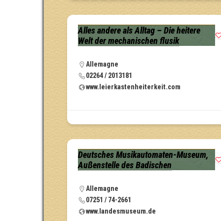
Alles andere als Alltag – Die heitere
Welt der mechanischen flusik
Allemagne
02264 / 2013181
www.leierkastenheiterkeit.com
Deutsches Musikautomaten-Museum,
Außenstelle des Badischen
Allemagne
07251 / 74-2661
www.landesmuseum.de