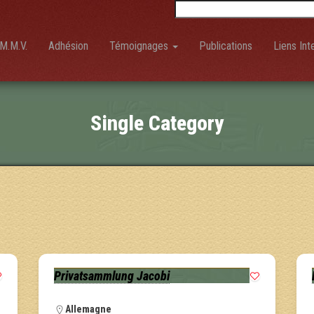
Rechercher :
M.M.V.
Adhésion
Témoignages
Publications
Liens Int
Single Category
Privatsammlung Jacobi
Allemagne