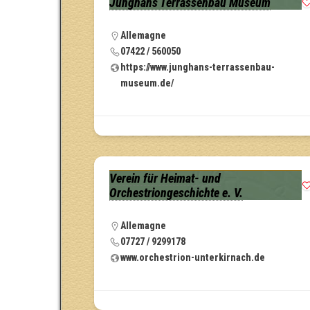
Junghans Terrassenbau Museum
Allemagne
07422 / 560050
https://www.junghans-terrassenbau-
museum.de/
Verein für Heimat- und
Orchestriongeschichte e. V.
Allemagne
07727 / 9299178
www.orchestrion-unterkirnach.de