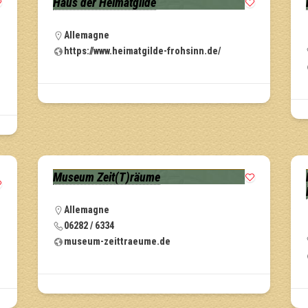
Haus der Heimatgilde
Allemagne
https://www.heimatgilde-frohsinn.de/
Museum Zeit(T)räume
Allemagne
06282 / 6334
museum-zeittraeume.de