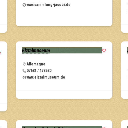
www.sammlung-jacobi.de
Elztalmuseum
Allemagne
07681 / 478530
www.elztalmuseum.de