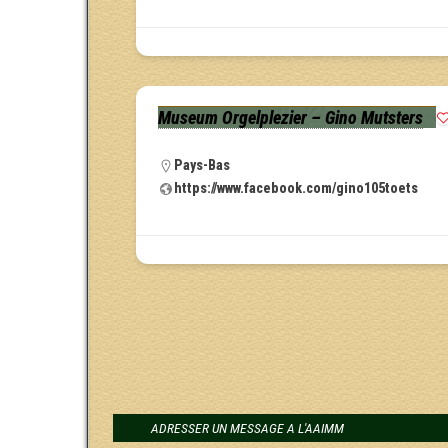
Museum Orgelplezier – Gino Mutsters
Pays-Bas
https://www.facebook.com/gino105toets
ADRESSER UN MESSAGE A L'AAIMM