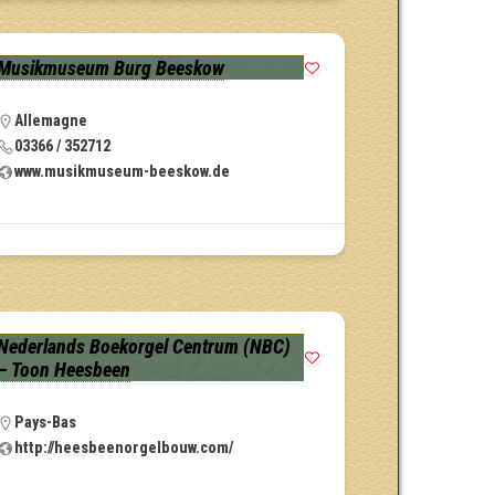
Musikmuseum Burg Beeskow
Allemagne
03366 / 352712
www.musikmuseum-beeskow.de
Nederlands Boekorgel Centrum (NBC)
– Toon Heesbeen
Pays-Bas
http://heesbeenorgelbouw.com/