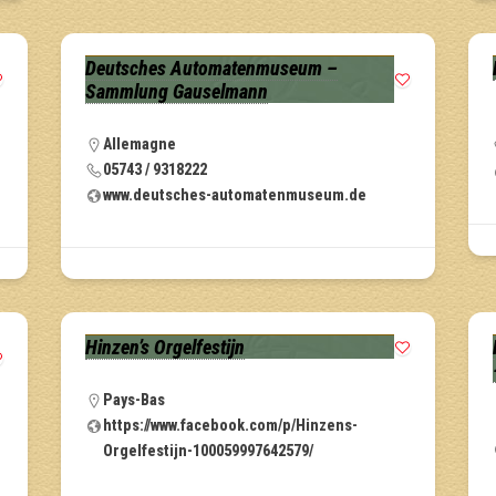
Deutsches Automatenmuseum –
Sammlung Gauselmann
Allemagne
05743 / 9318222
www.deutsches-automatenmuseum.de
Hinzen’s Orgelfestijn
Pays-Bas
https://www.facebook.com/p/Hinzens-
Orgelfestijn-100059997642579/