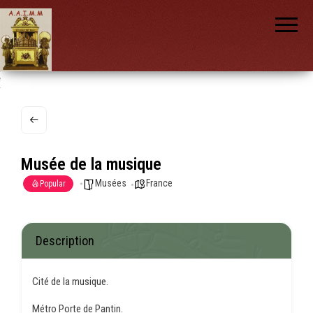
AAIMM
Association
des Amis
des
Instruments
et de la
Musique
nch
Mécanique
Musée de la musique
Musées
France
Popular
Description
Cité de la musique.
Métro Porte de Pantin.