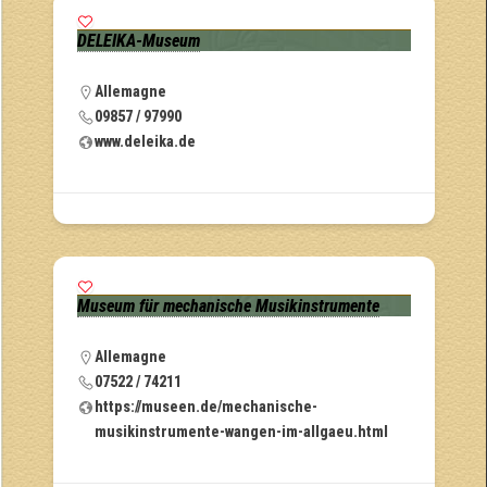
DELEIKA-Museum
Allemagne
09857 / 97990
www.deleika.de
Museum für mechanische Musikinstrumente
Allemagne
07522 / 74211
https://museen.de/mechanische-
musikinstrumente-wangen-im-allgaeu.html