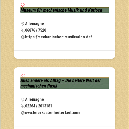
Museum für mechanische Musik und Kuriosa
Allemagne
06876 / 7520
https://mechanischer-musiksalon.de/
Alles andere als Alltag – Die heitere Welt der
mechanischen flusik
Allemagne
02264 / 2013181
www.leierkastenheiterkeit.com