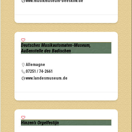
www.musikmuseum-beeskow.de
Deutsches Musikautomaten-Museum,
Außenstelle des Badischen
Allemagne
07251 / 74-2661
www.landesmuseum.de
Hinzen’s Orgelfestijn