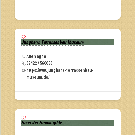
Junghans Terrassenbau Museum
Allemagne
07422 / 560050
https://www.junghans-terrassenbau-
museum.de/
Haus der Heimatgilde