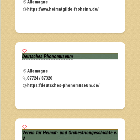
Allemagne
https://www.heimatgilde-frohsinn.de/
Deutsches Phonomuseum
Allemagne
07724 / 87320
https://deutsches-phonomuseum.de/
Verein für Heimat- und Orchestriongeschichte e.
V.