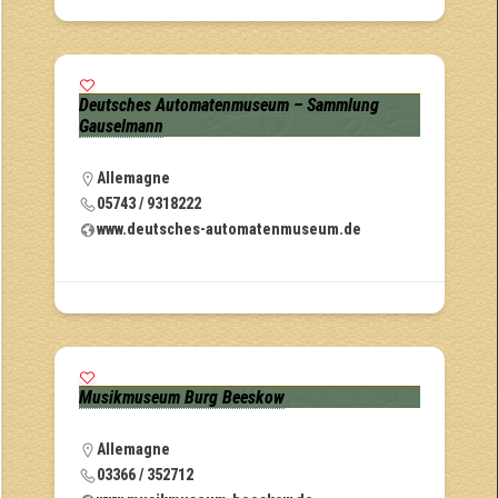
Deutsches Automatenmuseum – Sammlung
Gauselmann
Allemagne
05743 / 9318222
www.deutsches-automatenmuseum.de
Musikmuseum Burg Beeskow
Allemagne
03366 / 352712