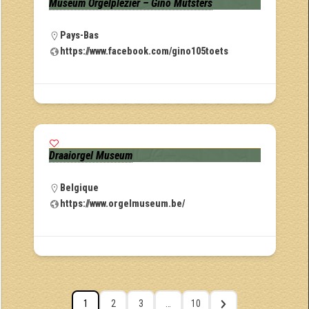
Museum Orgelplezier – Gino Mutsters
Pays-Bas
https://www.facebook.com/gino105toets
Draaiorgel Museum
Belgique
https://www.orgelmuseum.be/
1
2
3
…
10