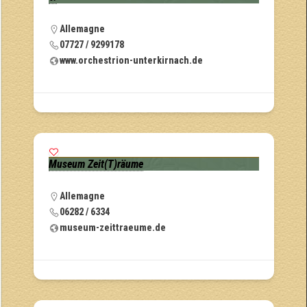
Allemagne
07727 / 9299178
www.orchestrion-unterkirnach.de
Museum Zeit(T)räume
Allemagne
06282 / 6334
museum-zeittraeume.de