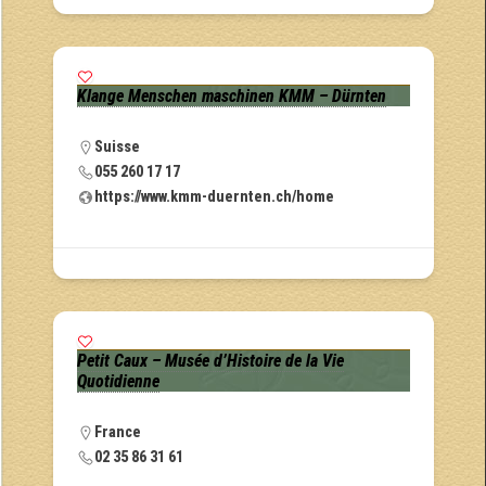
Klange Menschen maschinen KMM – Dürnten
Suisse
055 260 17 17
https://www.kmm-duernten.ch/home
Petit Caux – Musée d’Histoire de la Vie
Quotidienne
France
02 35 86 31 61