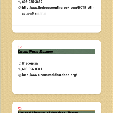
608-935-3639
http://www.thehouseontherock.com/HOTR_Attr
actionMain.htm
Circus World Museum
Wisconsin
608-356-8341
http://www.circusworldbaraboo.org/