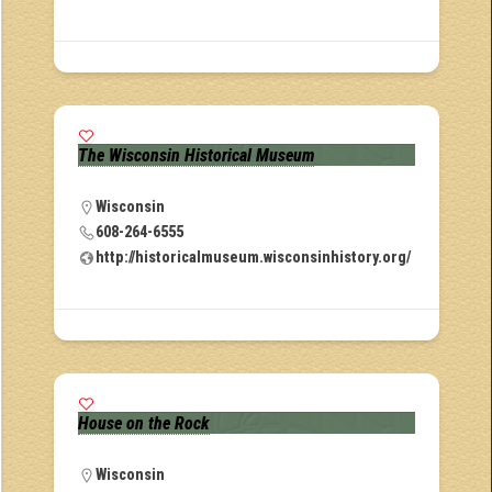
The Wisconsin Historical Museum
Wisconsin
608-264-6555
http://historicalmuseum.wisconsinhistory.org/
House on the Rock
Wisconsin