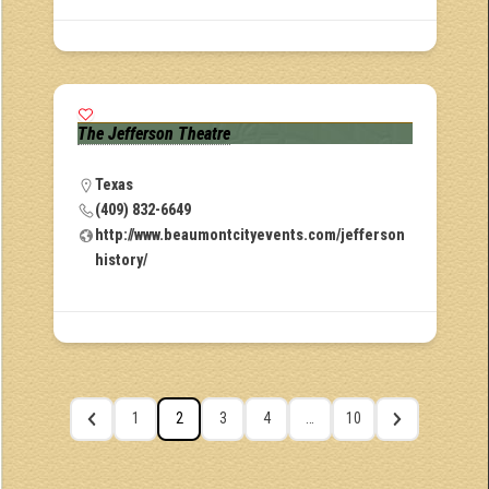
The Jefferson Theatre
Texas
(409) 832-6649
http://www.beaumontcityevents.com/jefferson
history/
1
2
3
4
…
10