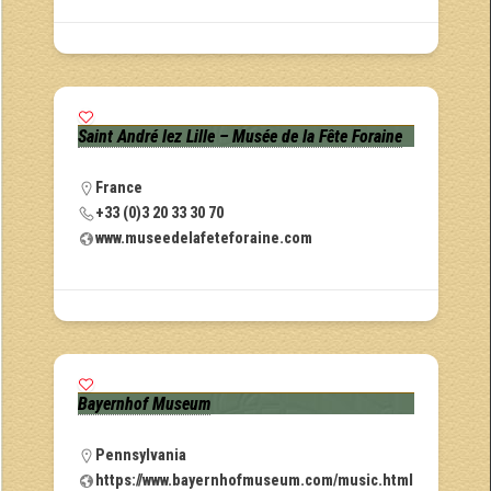
Saint André lez Lille – Musée de la Fête Foraine
France
+33 (0)3 20 33 30 70
www.museedelafeteforaine.com
Bayernhof Museum
Pennsylvania
https://www.bayernhofmuseum.com/music.html