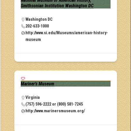
National Museum of American History,
Smithsonian Institution Washington DC
Washington DC
202-633-1000
http://www.si.edu/Museums/american-history-
museum
Mariner’s Museum
Virginia
(757) 596-2222 or (800) 581-7245
http://www.marinersmuseum.org/