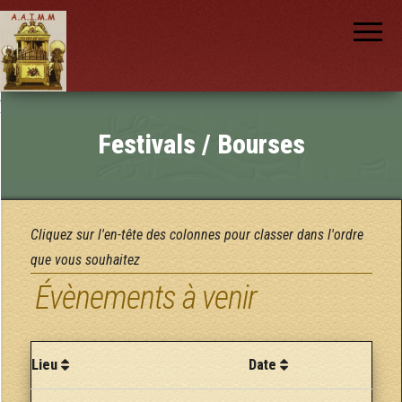
AAIMM
Association
des Amis
des
Instruments
et de la
Musique
nch
Mécanique
Festivals / Bourses
Cliquez sur l'en-tête des colonnes pour classer dans l'ordre
que vous souhaitez
Évènements à venir
Lieu
Date