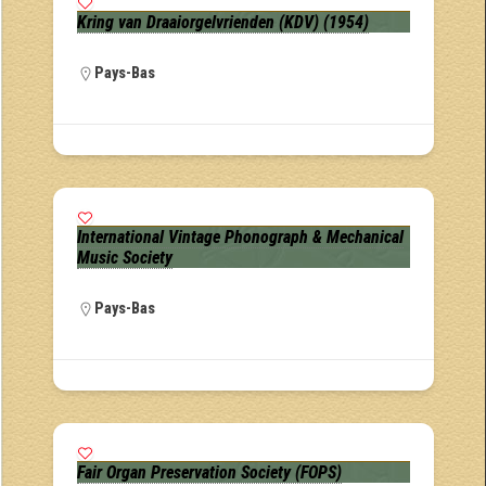
Kring van Draaiorgelvrienden (KDV) (1954)
Pays-Bas
International Vintage Phonograph & Mechanical
Music Society
Pays-Bas
Fair Organ Preservation Society (FOPS)