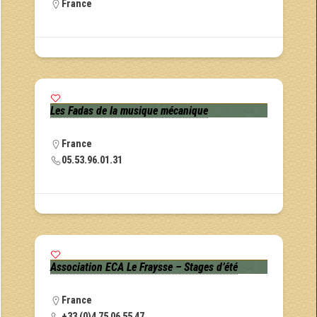
France
Les Fadas de la musique mécanique
France
05.53.96.01.31
Association ECA Le Fraysse – Stages d’été
France
+33 (0)4 75 06 55 47