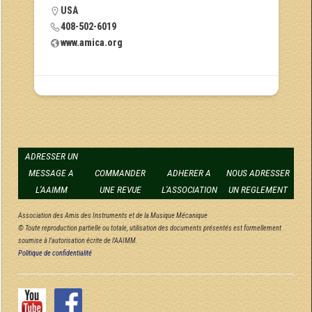
USA
408-502-6019
www.amica.org
ADRESSER UN
MESSAGE A
COMMANDER
ADHERER A
NOUS ADRESSER
L'AAIMM
UNE REVUE
L'ASSOCIATION
UN REGLEMENT
Association des Amis des Instruments et de la Musique Mécanique
© Toute reproduction partielle ou totale, utilisation des documents présentés est formellement
soumise à l'autorisation écrite de l'AAIMM.
Politique de confidentialité