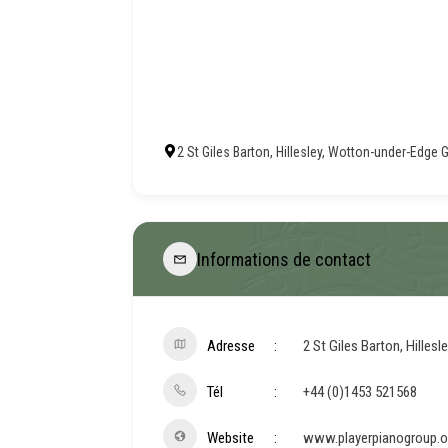
2 St Giles Barton, Hillesley, Wotton-under-Edge
Informations de contact
Adresse
2 St Giles Barton, Hille
Tél
+44 (0)1453 521568
Website
www.playerpianogroup.o