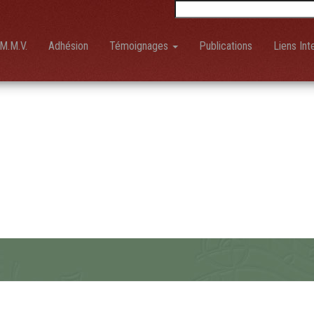
Rechercher :
M.M.V.
Adhésion
Témoignages
Publications
Liens Int