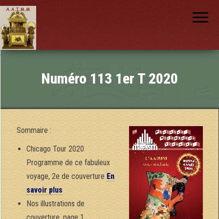
AAIMM
Association
des Amis
des
Instruments
et de la
Musique
nch
Mécanique
Numéro 113 1er T 2020
Sommaire :
Chicago Tour 2020
Programme de ce fabuleux
voyage, 2e de couverture
En
savoir plus
Nos illustrations de
couverture, page 1