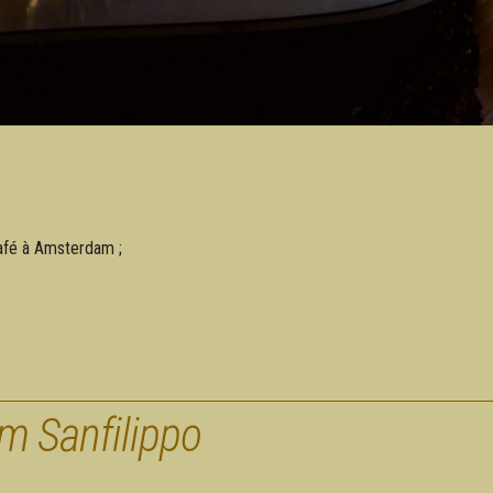
afé à Amsterdam ;
m Sanfilippo