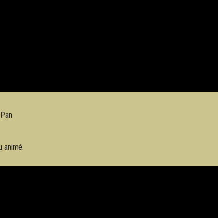
 Pan
u animé.