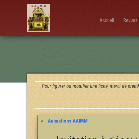
AAIMM
Association
des Amis
des
Instruments
Accueil
Revues 
et de la
Musique
Mécanique
Pour figurer ou modifier une fiche, merci de prend
Animations AAIMM