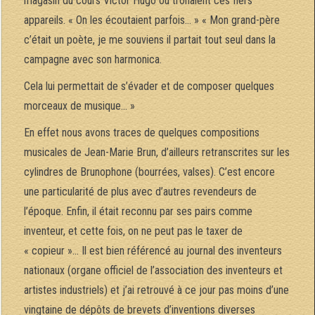
magasin du cours Victor Hugo où trônaient ces fiers
appareils. « On les écoutaient parfois… » « Mon grand-père
c’était un poète, je me souviens il partait tout seul dans la
campagne avec son harmonica.
Cela lui permettait de s’évader et de composer quelques
morceaux de musique… »
En effet nous avons traces de quelques compositions
musicales de Jean-Marie Brun, d’ailleurs retranscrites sur les
cylindres de Brunophone (bourrées, valses). C’est encore
une particularité de plus avec d’autres revendeurs de
l’époque. Enfin, il était reconnu par ses pairs comme
inventeur, et cette fois, on ne peut pas le taxer de
« copieur »… Il est bien référencé au journal des inventeurs
nationaux (organe officiel de l’association des inventeurs et
artistes industriels) et j’ai retrouvé à ce jour pas moins d’une
vingtaine de dépôts de brevets d’inventions diverses