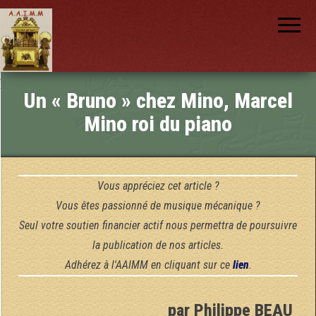
AAIMM
Association
des Amis
des
Instruments
et de la
Musique
nch
Mécanique
Un « Bruno » chez Mino, Marcel
Mino roi du piano
Vous appréciez cet article ?
Vous êtes passionné de musique mécanique ?
Seul votre soutien financier actif nous permettra de poursuivre
la publication de nos articles.
Adhérez à l'AAIMM en cliquant sur ce
lien
.
par Philippe BEAU