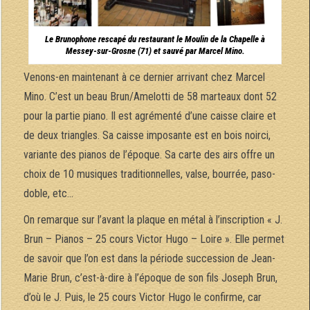
Le Brunophone rescapé du restaurant le Moulin de la Chapelle à
Messey-sur-Grosne (71) et sauvé par Marcel Mino.
Venons-en maintenant à ce dernier arrivant chez Marcel
Mino. C’est un beau Brun/Amelotti de 58 marteaux dont 52
pour la partie piano. Il est agrémenté d’une caisse claire et
de deux triangles. Sa caisse imposante est en bois noirci,
variante des pianos de l’époque. Sa carte des airs offre un
choix de 10 musiques traditionnelles, valse, bourrée, paso-
doble, etc…
On remarque sur l’avant la plaque en métal à l’inscription « J.
Brun – Pianos – 25 cours Victor Hugo – Loire ». Elle permet
de savoir que l’on est dans la période succession de Jean-
Marie Brun, c’est-à-dire à l’époque de son fils Joseph Brun,
d’où le J. Puis, le 25 cours Victor Hugo le confirme, car