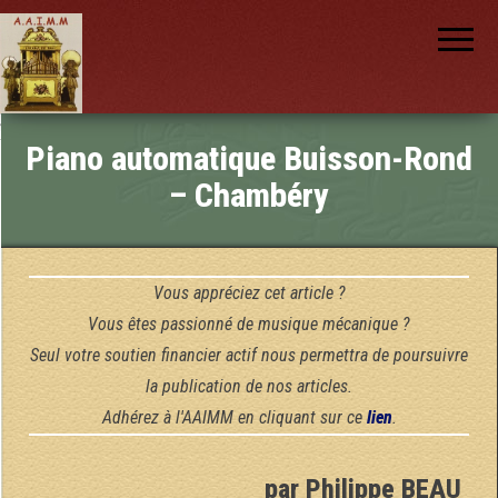
AAIMM
Association
des Amis
des
Instruments
et de la
Musique
nch
Mécanique
Piano automatique Buisson-Rond
– Chambéry
Vous appréciez cet article ?
Vous êtes passionné de musique mécanique ?
Seul votre soutien financier actif nous permettra de poursuivre
la publication de nos articles.
Adhérez à l'AAIMM en cliquant sur ce
lien
.
par Philippe BEAU