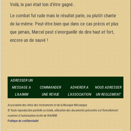
Voilà, le pari était loin d’être gagné…
Le combat fut rude mais le résultat parle, ou plutôt chante
de lui-même. Peut-être bien que dans ce cas précis et plus
que jamais, Marcel peut s’enorgueillir de dire haut et fort,
encore un de sauvé !
ADRESSER UN
MESSAGE A
COMMANDER
ADHERER A
NOUS ADRESSER
L'AAIMM
UNE REVUE
L'ASSOCIATION
UN REGLEMENT
Association des Amis des Instruments et de la Musique Mécanique
© Toute reproduction partielle ou totale, utilisation des documents présentés est formellement
soumise à l'autorisation écrite de l'AAIMM.
Politique de confidentialité