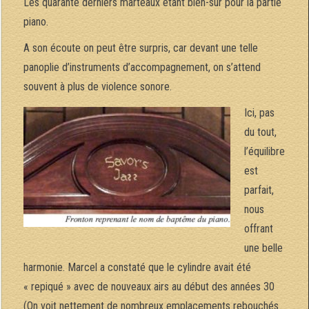
Les quarante derniers marteaux étant bien-sûr pour la partie
piano.
A son écoute on peut être surpris, car devant une telle
panoplie d’instruments d’accompagnement, on s’attend
souvent à plus de violence sonore.
Ici, pas
du tout,
l’équilibre
est
parfait,
nous
offrant
une belle
harmonie. Marcel a constaté que le cylindre avait été
« repiqué » avec de nouveaux airs au début des années 30
(On voit nettement de nombreux emplacements rebouchés