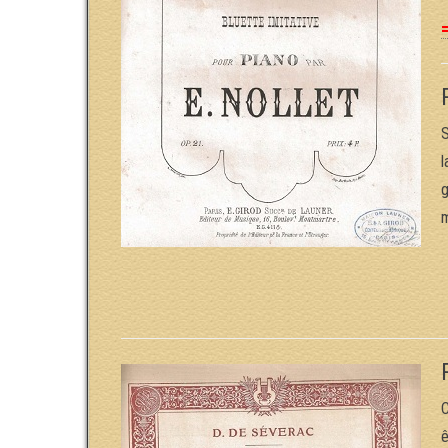
=
S
l
g
m
C
ê