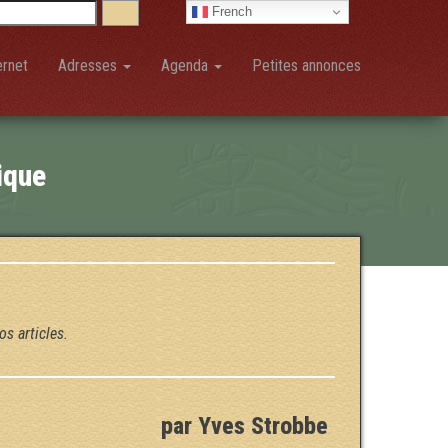
French
ernet
Adresses
Agenda
Petites annonces
ique
os articles.
par Yves Strobbe