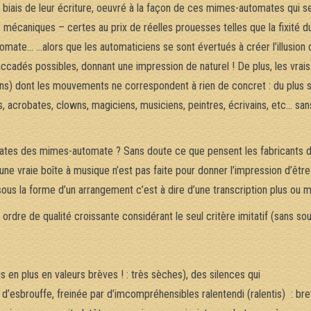
le biais de leur écriture, oeuvré à la façon de ces mimes-automates qui s
 mécaniques – certes au prix de réelles prouesses telles que la fixité 
mate… …alors que les automaticiens se sont évertués à créer l’illusion d’u
ccadés possibles, donnant une impression de naturel ! De plus, les vrai
s) dont les mouvements ne correspondent à rien de concret : du plus sim
, acrobates, clowns, magiciens, musiciens, peintres, écrivains, etc… sans
ates des mimes-automate ? Sans doute ce que pensent les fabricants de
t : une vraie boîte à musique n’est pas faite pour donner l’impression d’ê
ous la forme d’un arrangement c’est à dire d’une transcription plus ou m
ordre de qualité croissante considérant le seul critère imitatif (sans so
s en plus en valeurs brèves ! : très sèches), des silences qui
d’esbrouffe, freinée par d’imcompréhensibles ralentendi (ralentis) : bre