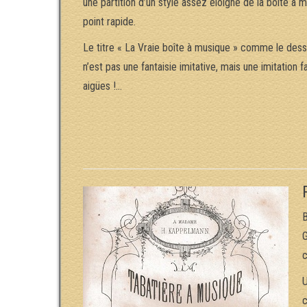
une partition d’un style assez éloigné de la boîte à 
point rapide.
Le titre « La Vraie boîte à musique » comme le dessin
n’est pas une fantaisie imitative, mais une imitatio
aigües !…
B
G
c
U
c