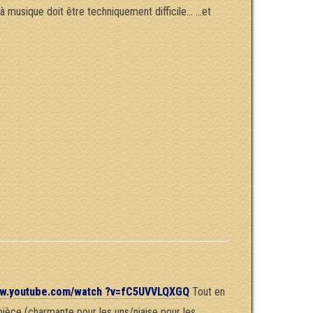
 à musique doit être techniquement difficile… …et
www.youtube.com/watch ?v=fC5UVVLQXGQ
Tout en
e pièce (charmante pour les uns/niaise pour les