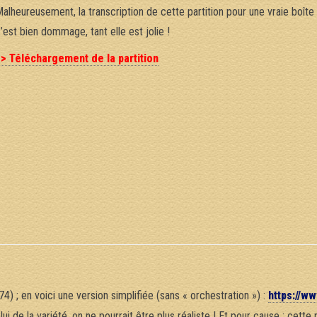
alheureusement, la transcription de cette partition pour une vraie boîte
’est bien dommage, tant elle est jolie !
> Téléchargement de la partition
) ; en voici une version simplifiée (sans « orchestration ») :
https://
ui de la variété, on ne pourrait être plus réaliste ! Et pour cause : cett