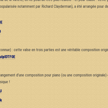
 (popularisée notamment par Richard Clayderman), a été arrangée pour d
ME
0
s
nue) : cette valse en trois parties est une véritable composition origin
ulpIDTF0E
rangement d’une composition pour piano (ou une composition originale) e
sique !
U
k