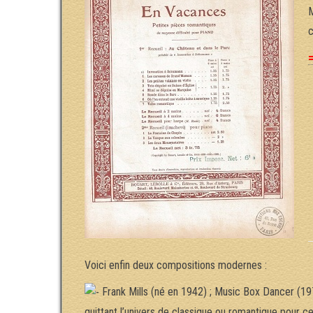
M
c
=
Voici enfin deux compositions modernes :
Frank Mills (né en 1942) ; Music Box Dancer (1974
quittant l’univers de classique ou romantique pour cel