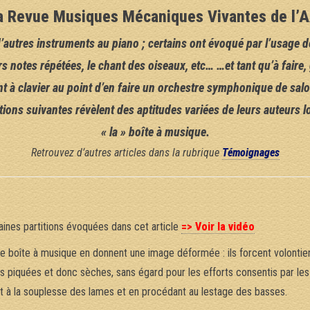
 la Revue Musiques Mécaniques Vivantes de l
autres instruments au piano ; certains ont évoqué par l’usage d
rs notes répétées, le chant des oiseaux, etc… …et tant qu’à faire,
t à clavier au point d’en faire un orchestre symphonique de salon
ons suivantes révèlent des aptitudes variées de leurs auteurs lo
« la » boîte à musique.
Retrouvez d’autres articles dans la rubrique
Témoignages
ines partitions évoquées dans cet article
=> Voir la vidéo
e boîte à musique en donnent une image déformée : ils forcent volontier
 piquées et donc sèches, sans égard pour les efforts consentis par les 
t à la souplesse des lames et en procédant au lestage des basses.