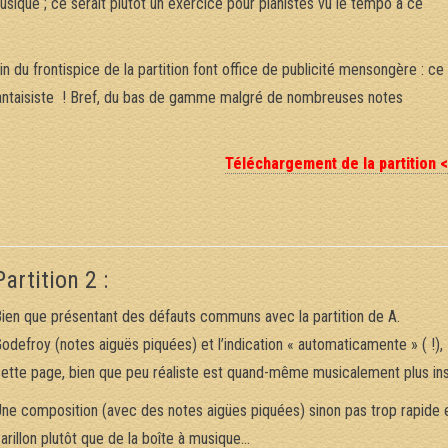
musique ; ce serait plutôt un exercice pour pianistes vu le tempo à ce
 du frontispice de la partition font office de publicité mensongère : ce
n fantaisiste ! Bref, du bas de gamme malgré de nombreuses notes
Téléchargement de la partition 
Partition 2 :
ien que présentant des défauts communs avec la partition de A.
odefroy (notes aiguës piquées) et l’indication « automaticamente » ( !),
ette page, bien que peu réaliste est quand-même musicalement plus insp
ne composition (avec des notes aigües piquées) sinon pas trop rapide et 
arillon plutôt que de la boîte à musique…