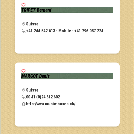
TRIPET Bernard
Suisse
+41.244.542.613 - Mobile : +41.796.087.224
MARGOT Denis
Suisse
00 41 (0)24 612 602
http://www.music-boxes.ch/