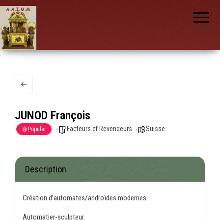
AAIMM
Association
des Amis
des
Instruments
et de la
Musique
nch
Mécanique
JUNOD François
Facteurs et Revendeurs
Suisse
Popular
Description
Création d’automates/androïdes modernes.
Automatier-sculpteur.