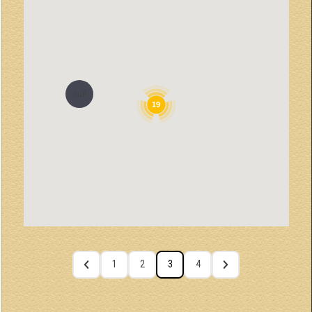
null
19
1
2
3
4