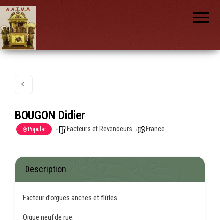
AAIMM
Association
des Amis
des
Instruments
et de la
Musique
nch
Mécanique
BOUGON Didier
Facteurs et Revendeurs
France
Popular
Description
Facteur d’orgues anches et flûtes.
Orgue neuf de rue.