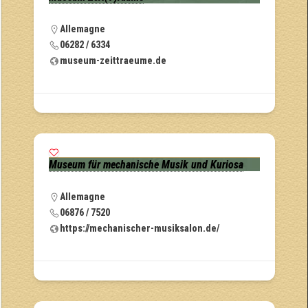
Allemagne
06282 / 6334
museum-zeittraeume.de
Museum für mechanische Musik und Kuriosa
Allemagne
06876 / 7520
https://mechanischer-musiksalon.de/