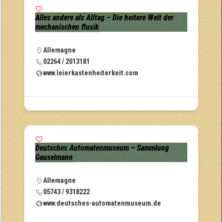
Alles andere als Alltag – Die heitere Welt der
mechanischen flusik
Allemagne
02264 / 2013181
www.leierkastenheiterkeit.com
Deutsches Automatenmuseum – Sammlung
Gauselmann
Allemagne
05743 / 9318222
www.deutsches-automatenmuseum.de