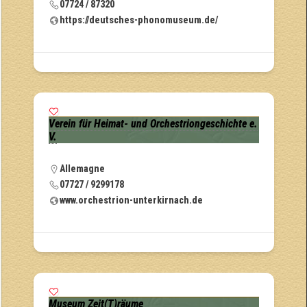
07724 / 87320
https://deutsches-phonomuseum.de/
Verein für Heimat- und Orchestriongeschichte e.
V.
Allemagne
07727 / 9299178
www.orchestrion-unterkirnach.de
Museum Zeit(T)räume