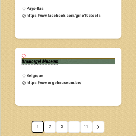
Pays-Bas
https://www.facebook.com/gino105toets
Draaiorgel Museum
Belgique
https://www.orgelmuseum.be/
1
2
3
…
11