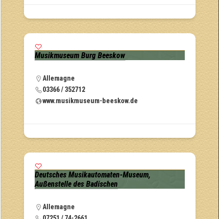
Musikmuseum Burg Beeskow
Allemagne
03366 / 352712
www.musikmuseum-beeskow.de
Deutsches Musikautomaten-Museum,
Außenstelle des Badischen
Allemagne
07251 / 74-2661