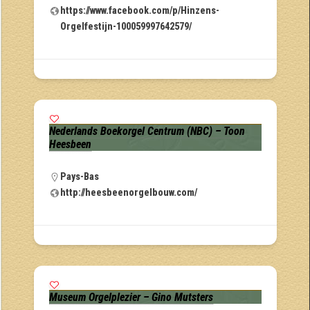
https://www.facebook.com/p/Hinzens-
Orgelfestijn-100059997642579/
Nederlands Boekorgel Centrum (NBC) – Toon
Heesbeen
Pays-Bas
http://heesbeenorgelbouw.com/
Museum Orgelplezier – Gino Mutsters