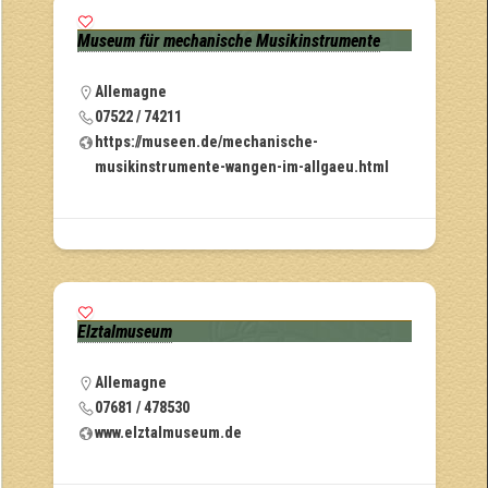
Museum für mechanische Musikinstrumente
Allemagne
07522 / 74211
https://museen.de/mechanische-
musikinstrumente-wangen-im-allgaeu.html
Elztalmuseum
Allemagne
07681 / 478530
www.elztalmuseum.de