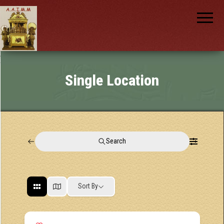
AAIMM
Association
des Amis
des
Instruments
et de la
Musique
nch
Mécanique
Single Location
Search
Sort By