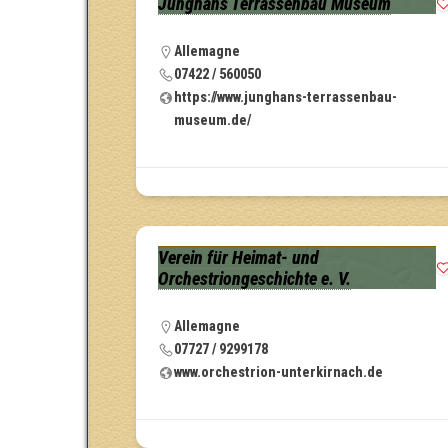
Junghans Terrassenbau Museum
Allemagne
07422 / 560050
https://www.junghans-terrassenbau-
museum.de/
Verein für Heimat- und
Orchestriongeschichte e. V.
Allemagne
07727 / 9299178
www.orchestrion-unterkirnach.de