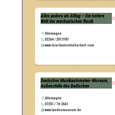
Alles andere als Alltag – Die heitere
Welt der mechanischen flusik
Allemagne
02264 / 2013181
www.leierkastenheiterkeit.com
Deutsches Musikautomaten-Museum,
Außenstelle des Badischen
Allemagne
07251 / 74-2661
www.landesmuseum.de