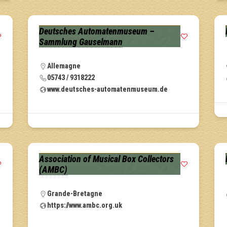
Deutsches Automatenmuseum –
Sammlung Gauselmann
Allemagne
05743 / 9318222
www.deutsches-automatenmuseum.de
Association of Musical Box Collectors
(AMBC)
Grande-Bretagne
https://www.ambc.org.uk