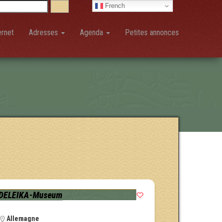
French
ernet
Adresses
Agenda
Petites annonces
DELEIKA-Museum
Allemagne