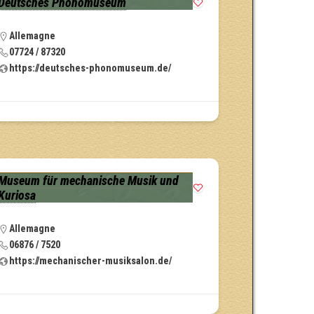
Deutsches Phonomuseum
Allemagne
07724 / 87320
https://deutsches-phonomuseum.de/
Museum für mechanische Musik und
Kuriosa
Allemagne
06876 / 7520
https://mechanischer-musiksalon.de/