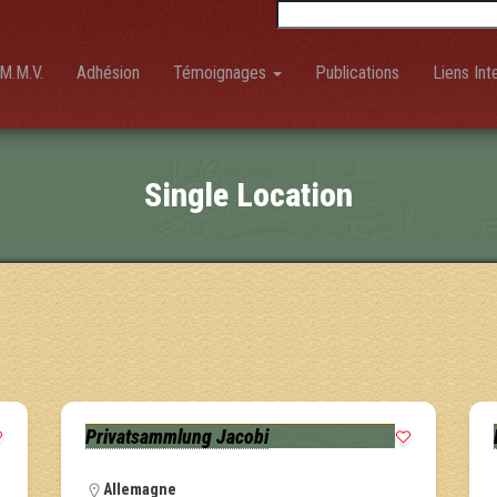
Rechercher :
M.M.V.
Adhésion
Témoignages
Publications
Liens Int
Single Location
Privatsammlung Jacobi
Allemagne