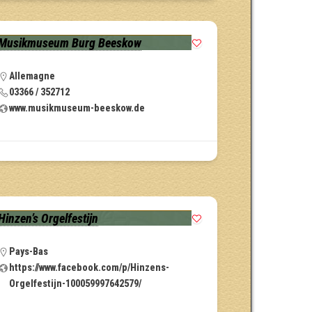
Musikmuseum Burg Beeskow
Allemagne
03366 / 352712
www.musikmuseum-beeskow.de
Hinzen’s Orgelfestijn
Pays-Bas
https://www.facebook.com/p/Hinzens-
Orgelfestijn-100059997642579/