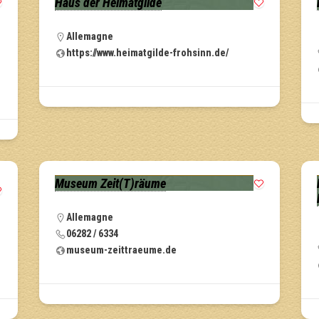
Haus der Heimatgilde
Allemagne
https://www.heimatgilde-frohsinn.de/
Museum Zeit(T)räume
Allemagne
06282 / 6334
museum-zeittraeume.de