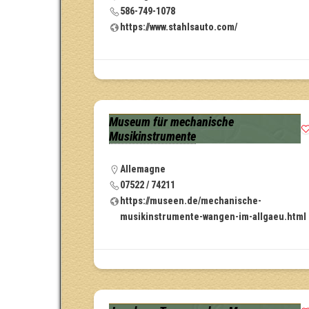
586-749-1078
https://www.stahlsauto.com/
Museum für mechanische
Musikinstrumente
Allemagne
07522 / 74211
https://museen.de/mechanische-
musikinstrumente-wangen-im-allgaeu.html