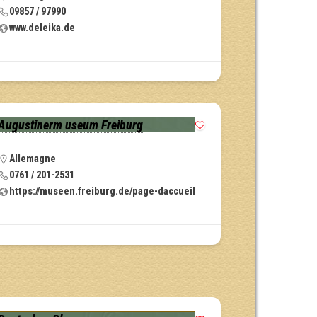
09857 / 97990
www.deleika.de
Augustinerm useum Freiburg
Allemagne
0761 / 201-2531
https://museen.freiburg.de/page-daccueil