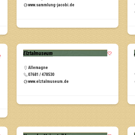
www.sammlung-jacobi.de
Elztalmuseum
Allemagne
07681 / 478530
www.elztalmuseum.de