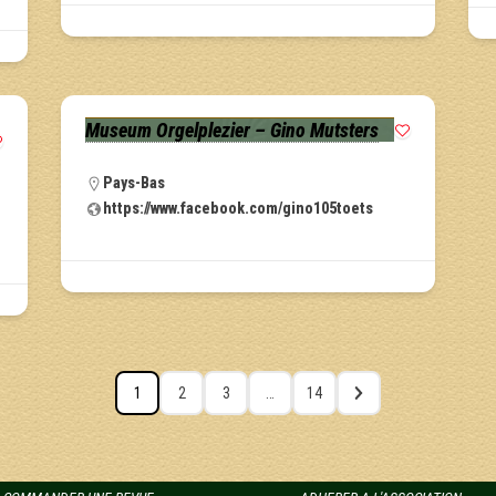
Museum Orgelplezier – Gino Mutsters
Pays-Bas
https://www.facebook.com/gino105toets
1
2
3
…
14