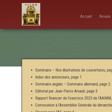
AAIMM
Association
des Amis
des
Instruments
Accueil
Revues 
et de la
Musique
Mécanique
Sommaire – Nos illustrations de couvertures, pa
Index des annonceurs, page 1
Sommaire anglais – Sommaire allemand, page 2
Editorial par Jean-Pierre Arnault, page 3
Rapport financier de l’exercice 2023 de l’AAIMM
Convocation à l’Assemblée Générale du dimanche 