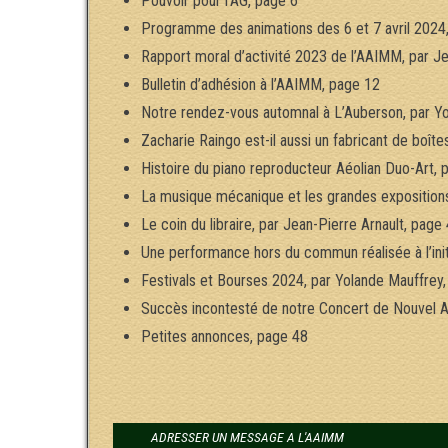
Pouvoir pour l’AG, page 6
Programme des animations des 6 et 7 avril 2024,
Rapport moral d’activité 2023 de l’AAIMM, par Je
Bulletin d’adhésion à l’AAIMM, page 12
Notre rendez-vous automnal à L’Auberson, par Yo
Zacharie Raingo est-il aussi un fabricant de boît
Histoire du piano reproducteur Aéolian Duo-Art, 
La musique mécanique et les grandes expositions
Le coin du libraire, par Jean-Pierre Arnault, page
Une performance hors du commun réalisée à l’init
Festivals et Bourses 2024, par Yolande Mauffrey
Succès incontesté de notre Concert de Nouvel A
Petites annonces, page 48
ADRESSER UN MESSAGE A L'AAIMM