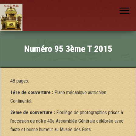
AAIMM
Association
des Amis
des
Instruments
et de la
Musique
nch
Mécanique
Numéro 95 3ème T 2015
48 pages.
1ére de couverture :
Piano mécanique autrichien
Continental.
2ème de couverture :
Florilège de photographies prises à
l’occasion de notre 40e Assemblée Générale célébrée avec
faste et bonne humeur au Musée des Gets.