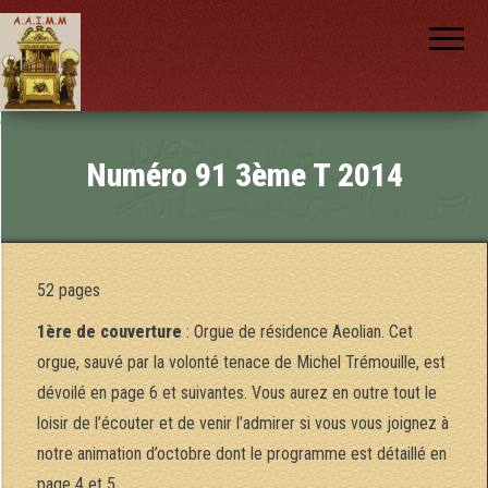
AAIMM
Association
des Amis
des
Instruments
et de la
Musique
nch
Mécanique
Numéro 91 3ème T 2014
52 pages
1ère de couverture
: Orgue de résidence Aeolian. Cet
orgue, sauvé par la volonté tenace de Michel Trémouille, est
dévoilé en page 6 et suivantes. Vous aurez en outre tout le
loisir de l’écouter et de venir l’admirer si vous vous joignez à
notre animation d’octobre dont le programme est détaillé en
page 4 et 5.