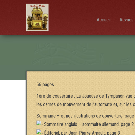
AAIMM
Association
des Amis
des
Instruments
Accueil
Revues 
et de la
Musique
Mécanique
56 pages
1ère de couverture : La Joueuse de Tympanon vue d
les cames de mouvement de l’automate et, sur les cô
Sommaire – et nos illustrations de couverture, page
Sommaire anglais – sommaire allemand, page 2
Éditorial, par Jean-Pierre Arnault, page 3