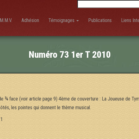
Rechercher :
M.M.V.
Adhésion
Témoignages
Publications
Liens Int
Numéro 73 1er T 2010
e ¾ face (voir article page 9) 4ème de couverture : La Joueuse de Ty
tés, les pointes qui donnent le thème musical.
 1