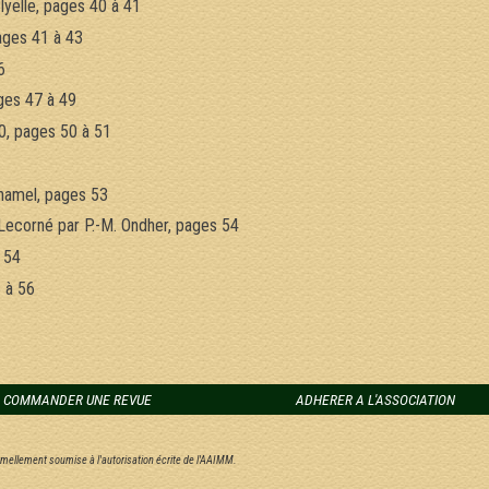
yelle, pages 40 à 41
ages 41 à 43
6
ges 47 à 49
0, pages 50 à 51
uhamel, pages 53
ecorné par P.-M. Ondher, pages 54
 54
 à 56
COMMANDER UNE REVUE
ADHERER A L'ASSOCIATION
ormellement soumise à l'autorisation écrite de l'AAIMM.