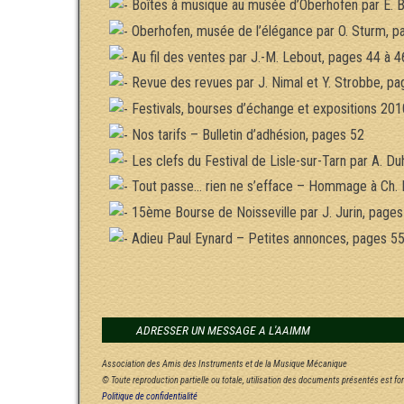
Boîtes à musique au musée d’Oberhofen par E. Bl
Oberhofen, musée de l’élégance par O. Sturm, p
Au fil des ventes par J.-M. Lebout, pages 44 à 4
Revue des revues par J. Nimal et Y. Strobbe, pa
Festivals, bourses d’échange et expositions 201
Nos tarifs – Bulletin d’adhésion, pages 52
Les clefs du Festival de Lisle-sur-Tarn par A. D
Tout passe… rien ne s’efface – Hommage à Ch. L
15ème Bourse de Noisseville par J. Jurin, pages
Adieu Paul Eynard – Petites annonces, pages 55
ADRESSER UN MESSAGE A L'AAIMM
Association des Amis des Instruments et de la Musique Mécanique
© Toute reproduction partielle ou totale, utilisation des documents présentés est f
Politique de confidentialité