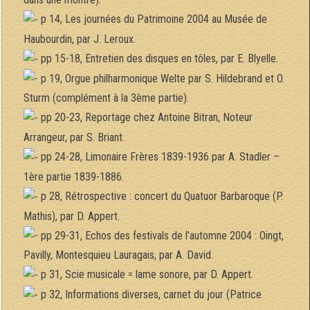
p 14, Les journées du Patrimoine 2004 au Musée de
Haubourdin, par J. Leroux.
pp 15-18, Entretien des disques en tôles, par E. Blyelle.
p 19, Orgue philharmonique Welte par S. Hildebrand et O.
Sturm (complément à la 3ème partie).
pp 20-23, Reportage chez Antoine Bitran, Noteur
Arrangeur, par S. Briant.
pp 24-28, Limonaire Frères 1839-1936 par A. Stadler –
1ère partie 1839-1886.
p 28, Rétrospective : concert du Quatuor Barbaroque (P.
Mathis), par D. Appert.
pp 29-31, Echos des festivals de l’automne 2004 : Oingt,
Pavilly, Montesquieu Lauragais, par A. David.
p 31, Scie musicale = lame sonore, par D. Appert.
p 32, Informations diverses, carnet du jour (Patrice