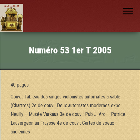
AAIMM
Association
des Amis
des
Instruments
et de la
Musique
nch
Mécanique
Numéro 53 1er T 2005
40 pages
Couv. : Tableau des singes violonistes automates à sable
(Chartres) 2e de couv : Deux automates modernes expo
Neuilly – Musée Varkaus 3e de couv : Pub J. Aro – Patrice
Lauvergeon au Fraysse 4e de couv : Cartes de voeux
anciennes