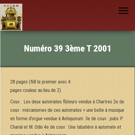
AAIMM
Association
des Amis
des
Instruments
et de la
Musique
nch
Mécanique
Numéro 39 3ème T 2001
28 pages (NB le premier avec 4
pages couleur au lieu de 2)
Couv. : Les deux automates flûteurs vendus à Chartres 2e de
couv : mécanismes de ces automates + une boîte à musique
en forme d’orgue vendue à Antiquorum. 3e de couv : pubs P.
Charial et M. Odin 4e de couv : Une tabatière à automate et