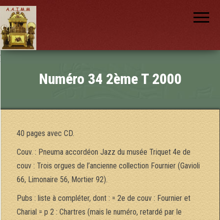
AAIMM
Association
des Amis
des
Instruments
et de la
Musique
nch
Mécanique
Numéro 34 2ème T 2000
40 pages avec CD.
Couv. : Pneuma accordéon Jazz du musée Triquet 4e de
couv : Trois orgues de l’ancienne collection Fournier (Gavioli
66, Limonaire 56, Mortier 92).
Pubs : liste à compléter, dont : = 2e de couv : Fournier et
Charial = p 2 : Chartres (mais le numéro, retardé par le