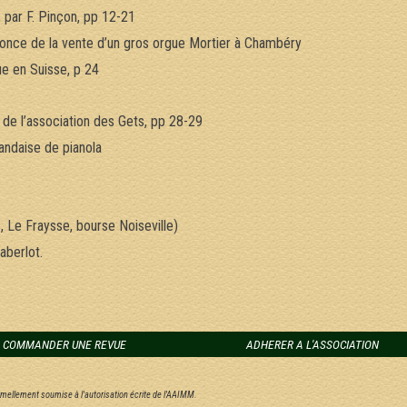
 par F. Pinçon, pp 12-21
nnonce de la vente d’un gros orgue Mortier à Chambéry
e en Suisse, p 24
de l’association des Gets, pp 28-29
andaise de pianola
, Le Fraysse, bourse Noiseville)
aberlot.
COMMANDER UNE REVUE
ADHERER A L'ASSOCIATION
ormellement soumise à l'autorisation écrite de l'AAIMM.