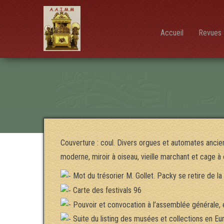
AAIMM
Association
des Amis
des
Instruments
Accueil
Revues 
et de la
Musique
Mécanique
Couverture : coul. Divers orgues et automates ancie
moderne, miroir à oiseau, vieille marchant et cage à 
Mot du trésorier M. Gollet. Packy se retire de la
Carte des festivals 96
Pouvoir et convocation à l’assemblée générale, 
Suite du listing des musées et collections en Eu