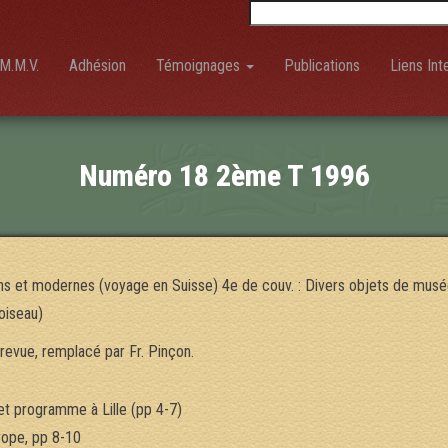
Rechercher :
M.M.V.
Adhésion
Témoignages
Publications
Liens Int
Numéro 18 2ème T 1996
ns et modernes (voyage en Suisse) 4e de couv. : Divers objets de musée
oiseau)
 revue, remplacé par Fr. Pinçon.
et programme à Lille (pp 4-7)
rope, pp 8-10