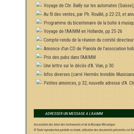
Voyage de Chr. Bailly sur les automates (Suisse),
Au fil des ventes, par Ph. Rouillé, p 22-23, et a
Programme du bicentenaire de la boîte à musiqu
Voyage de l’AAIMM en Hollande, pp 25-26
Compte-rendu de la réunion du comité directeur 
Annonce d’un CD de Pianola de l’association holl
Prix des pubs dans l’AAIMM
Une lettre sur le décès d’A. Vian, p 30
Infos diverses (carré Hermès Invisible Musicians
Petites annonces, p 32, nouvelle adresse d’A. Ch
ADRESSER UN MESSAGE A L'AAIMM
Association des Amis des Instruments et de la Musique Mécanique
© Toute reproduction partielle ou totale, utilisation des documents présentés est f