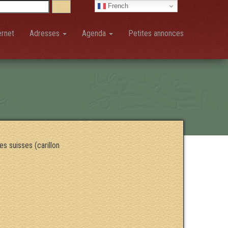
French
ernet
Adresses
Agenda
Petites annonces
s suisses (carillon