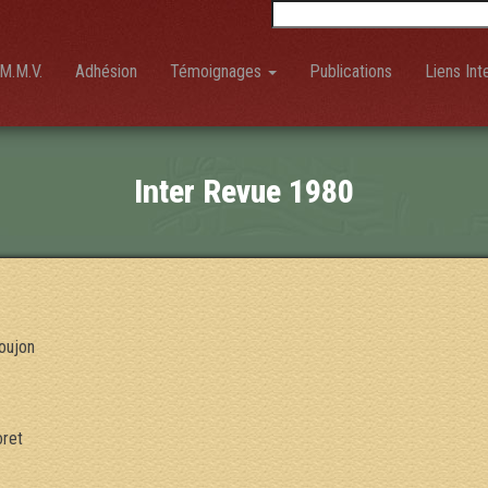
Rechercher :
M.M.V.
Adhésion
Témoignages
Publications
Liens Int
Inter Revue 1980
oujon
oret