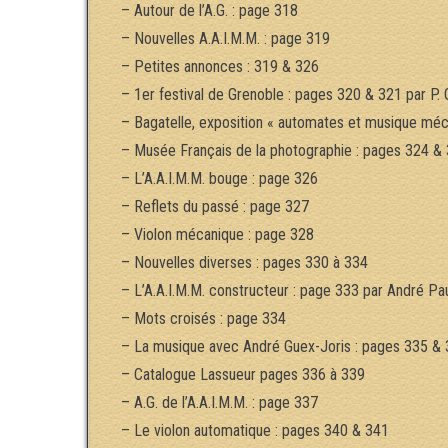
– Autour de l’A.G. : page 318
– Nouvelles A.A.I.M.M. : page 319
– Petites annonces : 319 & 326
– 1er festival de Grenoble : pages 320 & 321 par P.
– Bagatelle, exposition « automates et musique méc
– Musée Français de la photographie : pages 324 & 
– L’A.A.I.M.M. bouge : page 326
– Reflets du passé : page 327
– Violon mécanique : page 328
– Nouvelles diverses : pages 330 à 334
– L’A.A.I.M.M. constructeur : page 333 par André Pa
– Mots croisés : page 334
– La musique avec André Guex-Joris : pages 335 & 
– Catalogue Lassueur pages 336 à 339
– A.G. de l’A.A.I.M.M. : page 337
– Le violon automatique : pages 340 & 341