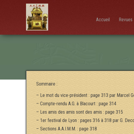
AAIMM
Association
des Amis
des
Instruments
Accueil
Revues 
et de la
Musique
Mécanique
Sommaire :
– Le mot du vice-président : page 313 par Marcel G
– Compte-rendu A.G. à Blacourt : page 314
– Les amis des amis sont des amis : page 315
– 1er festival de Lyon : pages 316 à 318 par G. Dec
– Sections A.A.I.M.M. : page 318