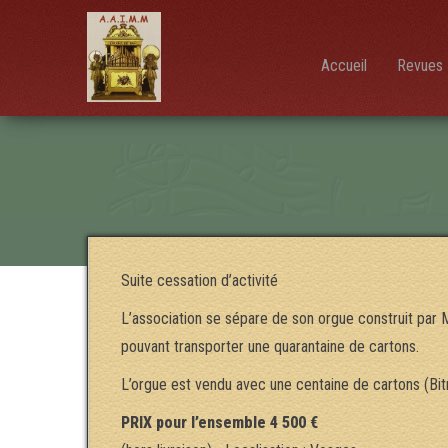
AAIMM
Association
des Amis
des
Instruments
Accueil
Revues 
et de la
Musique
Mécanique
Suite cessation d’activité
L’association se sépare de son orgue construit par 
pouvant transporter une quarantaine de cartons.
L’orgue est vendu avec une centaine de cartons (Bitr
PRIX pour l’ensemble 4 500 €