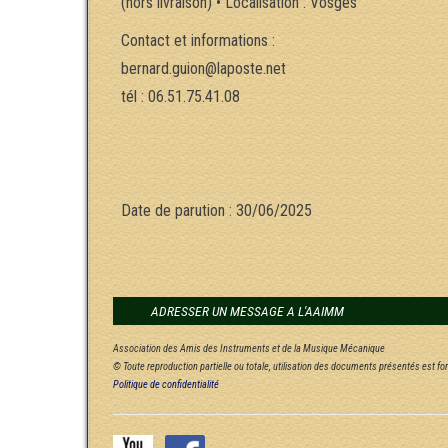
(hors livraison) • Localisation : Vosges
Contact et informations :
bernard.guion@laposte.net
tél : 06.51.75.41.08
Date de parution : 30/06/2025
ADRESSER UN MESSAGE A L'AAIMM
Association des Amis des Instruments et de la Musique Mécanique
© Toute reproduction partielle ou totale, utilisation des documents présentés est f
Politique de confidentialité