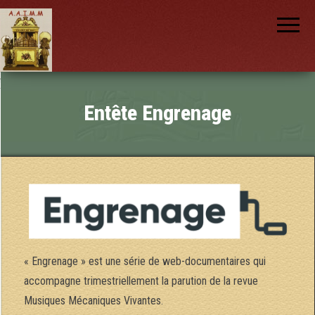
AAIMM
Association
des Amis
des
Instruments
et de la
Musique
nch
Mécanique
Entête Engrenage
« Engrenage » est une série de web-documentaires qui
accompagne trimestriellement la parution de la revue
Musiques Mécaniques Vivantes.