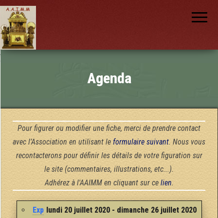
AAIMM
Association
des Amis
des
Instruments
et de la
Musique
nch
Mécanique
Agenda
Pour figurer ou modifier une fiche, merci de prendre contact
avec l’Association en utilisant le
formulaire suivant
. Nous vous
recontacterons pour définir les détails de votre figuration sur
le site (commentaires, illustrations, etc...).
Adhérez à l'AAIMM en cliquant sur ce
lien
.
Exp
lundi 20 juillet 2020 - dimanche 26 juillet 2020