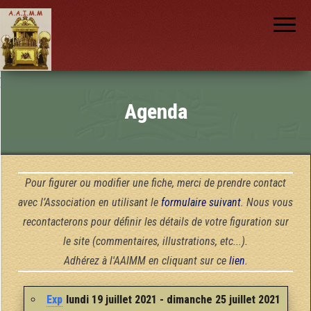
AAIMM
Association
des Amis
des
Instruments
et de la
Musique
nch
Mécanique
Agenda
Pour figurer ou modifier une fiche, merci de prendre contact
avec l’Association en utilisant le
formulaire suivant
. Nous vous
recontacterons pour définir les détails de votre figuration sur
le site (commentaires, illustrations, etc...).
Adhérez à l'AAIMM en cliquant sur ce
lien
.
Exp
lundi 19 juillet 2021 - dimanche 25 juillet 2021