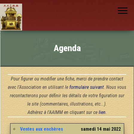
AAIMM
Association
des Amis
des
Instruments
et de la
Musique
nch
Mécanique
Agenda
Pour figurer ou modifier une fiche, merci de prendre contact
avec l’Association en utilisant le
formulaire suivant
. Nous vous
recontacterons pour définir les détails de votre figuration sur
le site (commentaires, illustrations, etc...).
Adhérez à l'AAIMM en cliquant sur ce
lien
.
Ventes aux enchères
samedi 14 mai 2022