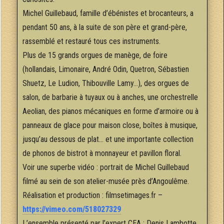
Michel Guillebaud, famille d’ébénistes et brocanteurs, a
pendant 50 ans, à la suite de son père et grand-père,
rassemblé et restauré tous ces instruments.
Plus de 15 grands orgues de manège, de foire
(hollandais, Limonaire, André Odin, Quetron, Sébastien
Shuetz, Le Ludion, Thibouville Lamy…), des orgues de
salon, de barbarie à tuyaux ou à anches, une orchestrelle
Aeolian, des pianos mécaniques en forme d’armoire ou à
panneaux de glace pour maison close, boîtes à musique,
jusqu’au dessous de plat… et une importante collection
de phonos de bistrot à monnayeur et pavillon floral.
Voir une superbe vidéo : portrait de Michel Guillebaud
filmé au sein de son atelier-musée près d’Angoulême.
Réalisation et production : filmsetimages.fr –
https://vimeo.com/518027329
L’ensemble présenté par l’expert CEA : Denis Lambotte