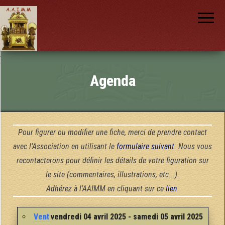
AAIMM
Association
des Amis
des
Instruments
et de la
Musique
nch
Mécanique
Agenda
Pour figurer ou modifier une fiche, merci de prendre contact
avec l’Association en utilisant le
formulaire suivant
. Nous vous
recontacterons pour définir les détails de votre figuration sur
le site (commentaires, illustrations, etc...).
Adhérez à l'AAIMM en cliquant sur ce
lien
.
Vent
vendredi 04 avril 2025 - samedi 05 avril 2025