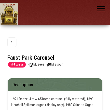
AAIMM
Association
des Amis
des
Instruments
et de la
Musique
nch
Mécanique
Faust Park Carousel
Musées
Missouri
Popular
Description
1921 Denzel 4 row 65 horse carousel (fully restored), 1899
Herchell Spillman organ (display only), 1989 Stinson Organ