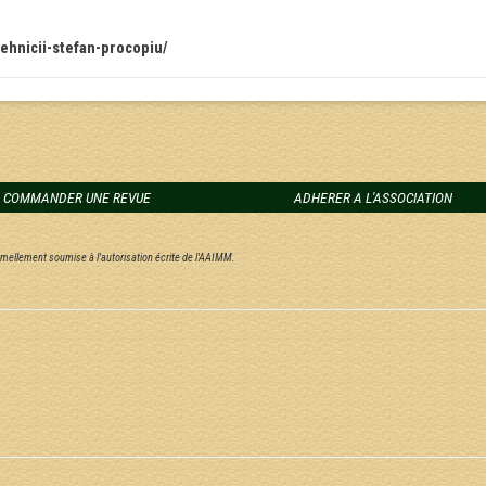
-tehnicii-stefan-procopiu/
COMMANDER UNE REVUE
ADHERER A L'ASSOCIATION
ormellement soumise à l'autorisation écrite de l'AAIMM.