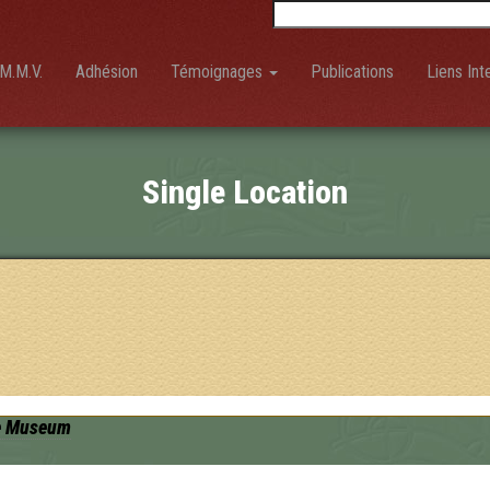
Rechercher :
M.M.V.
Adhésion
Témoignages
Publications
Liens Int
Single Location
ue Museum