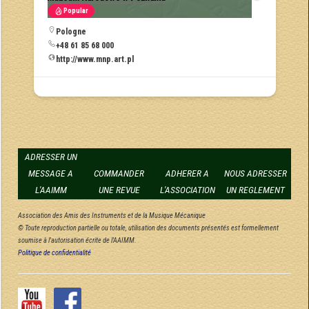
Popular
Pologne
+48 61 85 68 000
http://www.mnp.art.pl
ADRESSER UN
MESSAGE A
COMMANDER
ADHERER A
NOUS ADRESSER
L'AAIMM
UNE REVUE
L'ASSOCIATION
UN REGLEMENT
Association des Amis des Instruments et de la Musique Mécanique
© Toute reproduction partielle ou totale, utilisation des documents présentés est formellement
soumise à l'autorisation écrite de l'AAIMM.
Politique de confidentialité