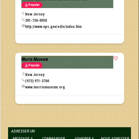
Popular
New Jersey
201-736-0550
http://www.nps.gov/edis/index.htm
Morris Museum
Popular
New Jersey
(973) 971-3700
www.morrismuseum.org
ADRESSER UN
MESSAGE A
COMMANDER
ADHERER A
NOUS ADRESSER