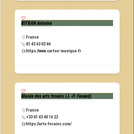
BITRAN Antoine
France
01 43 63 03 44
https://www.carton-musique.fr
Musée des arts forains (J.-P. Favand)
France
+33 01 43 40 16 22
https://arts-forains.com/