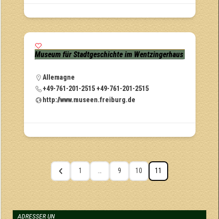
Museum für Stadtgeschichte im Wentzingerhaus
Allemagne
+49-761-201-2515 +49-761-201-2515
http://www.museen.freiburg.de
1
…
9
10
11
ADRESSER UN