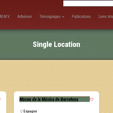
Rechercher :
M.M.V.
Adhésion
Témoignages
Publications
Liens Int
Single Location
Museu de la Música de Barcelona
Espagne