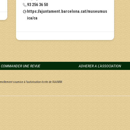
93 256 36 50
https://ajuntament.barcelona.cat/museumus
ica/ca
COMMANDER UNE REVUE
ADHERER A L'ASSOCIATION
ormellement soumise à l'autorisation écrite de l'AAIMM.